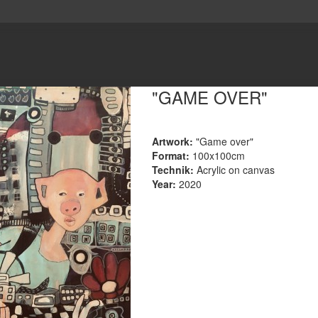
"GAME OVER"
Artwork:
"Game over"
Format:
100x100cm
Technik:
Acrylic on canvas
Year:
2020